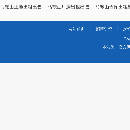
马鞍山土地出租出售
马鞍山厂房出租出售
马鞍山仓库出租
网站首页
|
招商引资
|
投
Co
本站为非官方